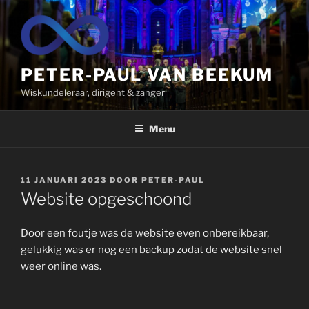
Ga
naar
de
inhoud
PETER-PAUL VAN BEEKUM
Wiskundeleraar, dirigent & zanger
Menu
GEPLAATST
11 JANUARI 2023
DOOR
PETER-PAUL
OP
Website opgeschoond
Door een foutje was de website even onbereikbaar,
gelukkig was er nog een backup zodat de website snel
weer online was.