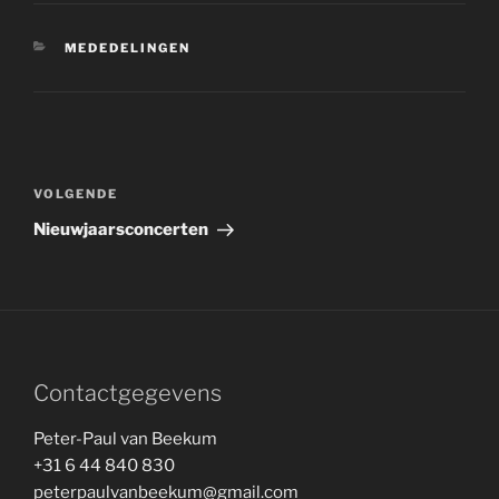
CATEGORIEËN
MEDEDELINGEN
Bericht
navigatie
Volgend
VOLGENDE
bericht
Nieuwjaarsconcerten
Contactgegevens
Peter-Paul van Beekum
+31 6 44 840 830
peterpaulvanbeekum@gmail.com